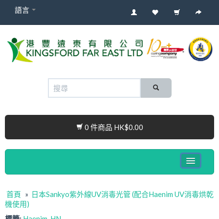
語言
0 件商品 HK$0.00
健康電子產品系列
首頁
»
日本Sankyo紫外線UV消毒光管 (配合Haenim UV消毒烘乾
嬰兒產品
機使用)
Cura Connect
標籤:
Haenim
,
HN