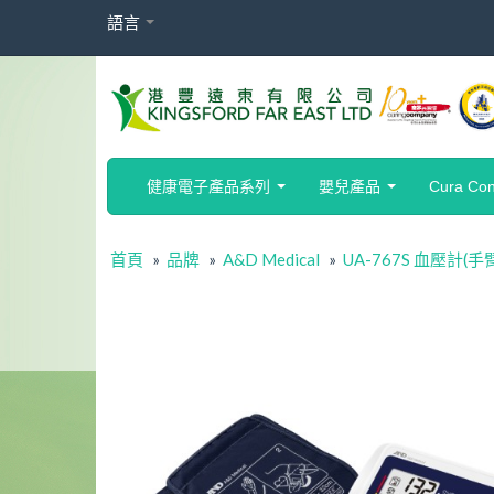
語言
健康電子產品系列
嬰兒產品
Cura Co
首頁
»
品牌
»
A&D Medical
»
UA-767S 血壓計(手