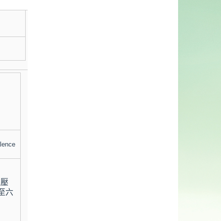
lence
血壓
至六