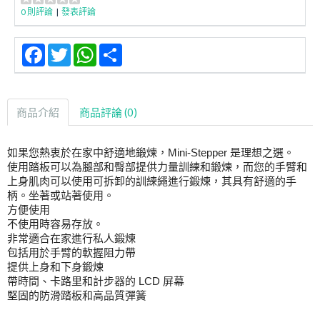
0 則評論
|
發表評論
Facebook
Twitter
WhatsApp
Share
商品介紹
商品評論 (0)
如果您熱衷於在家中舒適地鍛煉，Mini-Stepper 是理想之選。
使用踏板可以為腿部和臀部提供力量訓練和鍛煉，而您的手臂和
上身肌肉可以使用可拆卸的訓練繩進行鍛煉，其具有舒適的手
柄。坐著或站著使用。
方便使用
不使用時容易存放。
非常適合在家進行私人鍛煉
包括用於手臂的軟握阻力帶
提供上身和下身鍛煉
帶時間、卡路里和計步器的 LCD 屏幕
堅固的防滑踏板和高品質彈簧